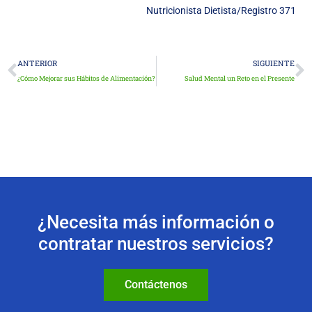
Nutricionista Dietista/Registro 371
Ant
S
ANTERIOR
SIGUIENTE
¿Cómo Mejorar sus Hábitos de Alimentación?
Salud Mental un Reto en el Presente
¿Necesita más información o
contratar nuestros servicios?
Contáctenos