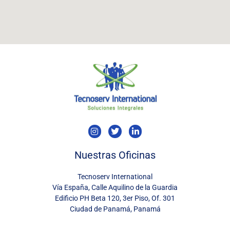
I
T
L
n
w
i
s
i
n
t
t
k
Nuestras Oficinas
a
t
e
g
e
d
Tecnoserv International
r
r
i
a
n
Vía España, Calle Aquilino de la Guardia
m
-
Edificio PH Beta 120, 3er Piso, Of. 301
i
Ciudad de Panamá, Panamá
n