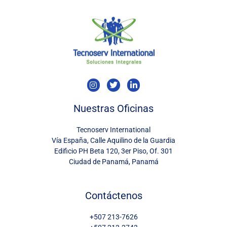
I
T
L
n
w
i
s
i
n
t
t
k
Nuestras Oficinas
a
t
e
g
e
d
Tecnoserv International
r
r
i
a
n
Vía España, Calle Aquilino de la Guardia
m
-
Edificio PH Beta 120, 3er Piso, Of. 301
i
Ciudad de Panamá, Panamá
n
Contáctenos
+507 213-7626