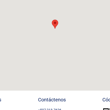
s
Contáctenos
Cód
+507 213-7626